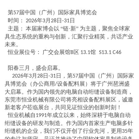
第
届中国（广州）国际家具博览会
57
时间：
年
月
日
日
2026
3
28
-31
主题：
本届家博会以
“链·新”
为主题，聚焦全球家
具生态系统的重构与创新，汇聚行业精英，共话产业
未来。
恒业展位号：
广交会展馆
区
馆
B
13.1
S13.1 C46
阳春三月，盛会启幕。
年
月
日
日，第
届中国（广州）国际家
2026
3
28
-31
57
具博览会（办公商用
设备配料展）将于广州琶洲盛
/
大启幕。作为国内领先的电脑自动绗缝设备制造商，
东莞市恒业机械有限公司将亮相设备配料展区，诚邀
新老客户莅临展台，共同见证恒业的创新时刻！
恒业机械自
年成立以来，始终深耕于电脑自动
1991
绗缝设备的研发与制造。作为国内首家生产电脑多针
绗缝机的企业，我们不仅开创了行业先河，更用
年
35
的专注与坚守，见证并推动了中国软体家具制造设备