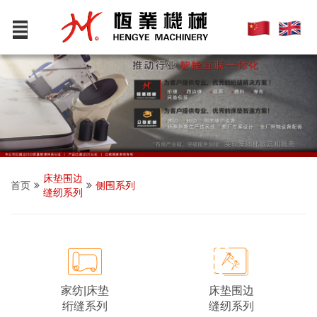
床垫围边
首页
侧围系列
缝纫系列
床垫围边
家纺|床垫
缝纫系列
绗缝系列