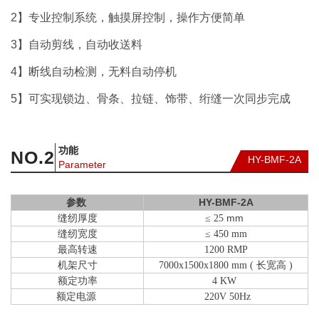
2】专业控制系统，触摸屏控制，操作方便简单
3】自动剪线，自动收送料
4】断线自动检测，无料自动停机
5】可实现锁边、骨条、拉链、饰带、绗缝一次同步完成
功能
NO.
2
HY-BMF-2A
Parameter
HY-BMF-2A
参数
缝纫厚度
mm
≤ 25
缝纫宽度
≤ 450 mm
最高转速
1200 RMP
机架尺寸
7000x1500x1800 mm ( 长宽高 )
额定功率
4 KW
额定电源
220V 50Hz